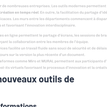
ur de nombreuses entreprises. Les outils modernes permettent 
création en temps réel
. En outre, la facilitation du partage d’i
efficaces. Les murs entre les départements commencent à dispara
t favorisant l’innovation interdisciplinaire.
s en ligne permettent le partage d’écrans, les sessions de br
rçant la collaboration entre les membres de l’équipe.
es facilite un travail fluide sans souci de sécurité et de délais
jours sur la version la plus récente d’un document.
 plateformes comme Miro et MURAL permettent aux participants d
-its virtuels favorisant le processus d’innovation et la créativ
nouveaux outils de
informations