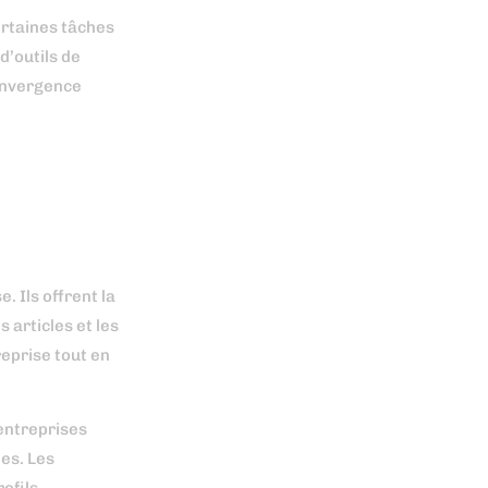
ertaines tâches
d’outils de
convergence
 Ils offrent la
s articles et les
reprise tout en
entreprises
es. Les