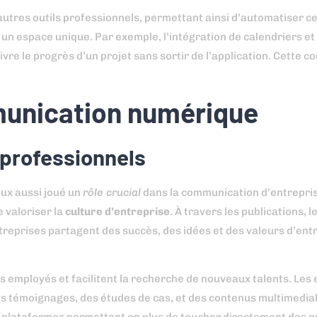
autres outils professionnels, permettant ainsi d’automatiser c
 un espace unique. Par exemple, l’intégration de calendriers et 
ivre le progrès d’un projet sans sortir de l’application. Cette 
mmunication numérique
 professionnels
ux aussi joué un
rôle crucial
dans la communication d’entreprise.
e valoriser la
culture d’entreprise
. À travers les publications, le
ntreprises partagent des succès, des idées et des valeurs d’ent
mployés et facilitent la recherche de nouveaux talents. Les 
 témoignages, des études de cas, et des contenus multimedial