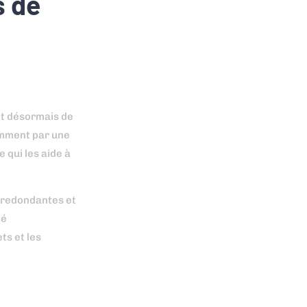
s de
t désormais de
amment par une
 qui les aide à
s redondantes et
té
ts et les