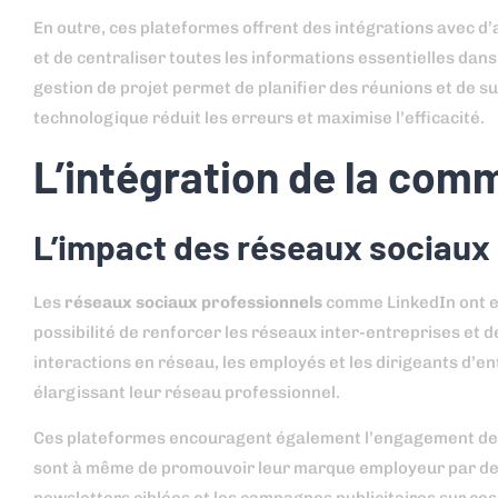
En outre, ces plateformes offrent des intégrations avec d’
et de centraliser toutes les informations essentielles dans
gestion de projet permet de planifier des réunions et de su
technologique réduit les erreurs et maximise l’efficacité.
L’intégration de la co
L’impact des réseaux sociaux
Les
réseaux sociaux professionnels
comme LinkedIn ont e
possibilité de renforcer les réseaux inter-entreprises et d
interactions en réseau, les employés et les dirigeants d’e
élargissant leur réseau professionnel.
Ces plateformes encouragent également l’engagement des e
sont à même de promouvoir leur marque employeur par des