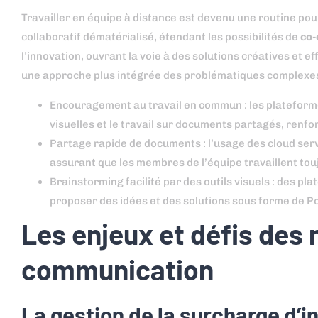
Travailler en équipe à distance est devenu une routine po
collaboratif dématérialisé, étendant les possibilités de
co-
l’innovation, ouvrant la voie à des solutions créatives et 
une approche plus intégrée des problématiques complexes e
Encouragement au travail en commun : les plateforme
visuelles et le travail sur documents partagés, renfo
Partage rapide de documents : l’usage des cloud servic
assurant que les membres de l’équipe travaillent tou
Brainstorming facilité par des outils visuels : des
proposer des idées et des solutions sous forme de Post
Les enjeux et défis des 
communication
La gestion de la surcharge d’