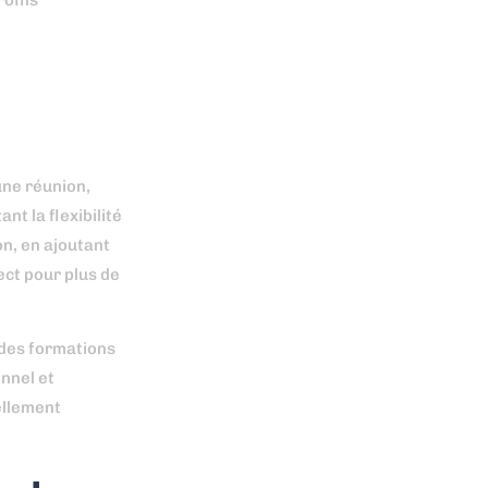
ofils
une réunion,
t la flexibilité
n, en ajoutant
ect pour plus de
 des formations
nnel et
ellement