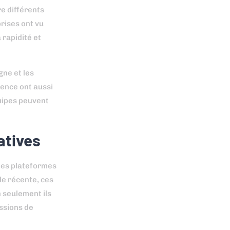
e différents
prises ont vu
 rapidité et
gne et les
rence ont aussi
uipes peuvent
atives
les plateformes
de récente, ces
n seulement ils
ussions de