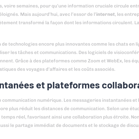
, voire semaines, pour qu’une information cruciale circule entr
oignés. Mais aujourd’hui, avec l’essor de l’
internet
, les entre
ètement transformé la façon dont les informations circulent. La
on de technologies encore plus innovantes comme les chats en li
liser les tâches et communications. Des logiciels de visioconfé
iennent. Grâce à des plateformes comme Zoom et WebEx, les éq
istiques des voyages d’affaires et les coûts associés.
ntanées et plateformes collabor
 de communication numérique. Les messageries instantanées et 
core plus réduit les distances de communication. Selon une étu
temps réel, favorisant ainsi une collaboration plus étroite. No
 aussi le partage immédiat de documents et le stockage de disc