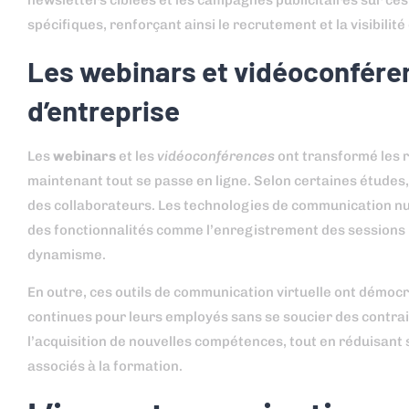
newsletters ciblées et les campagnes publicitaires sur ce
spécifiques, renforçant ainsi le recrutement et la visibilité
Les webinars et vidéoconféren
d’entreprise
Les
webinars
et les
vidéoconférences
ont transformé les r
maintenant tout se passe en ligne. Selon certaines études,
des collaborateurs. Les technologies de communication nu
des fonctionnalités comme l’enregistrement des sessions po
dynamisme.
En outre, ces outils de communication virtuelle ont démocr
continues pour leurs employés sans se soucier des contra
l’acquisition de nouvelles compétences, tout en réduisant
associés à la formation.