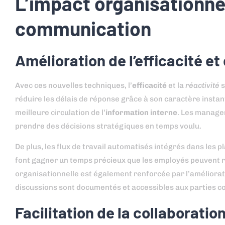
L’impact organisationne
communication
Amélioration de l’efficacité et 
Avec ces nouvelles techniques, l’
efficacité
et la
réactivité
s
réduire les délais de réponse grâce à son caractère insta
meilleure circulation de l’
information interne
. Les manager
prendre des décisions stratégiques en temps voulu.
De plus, les flux de travail automatisés intégrés dans le
font gagner un temps précieux que les employés peuvent réa
organisationnelle est également renforcée par l’amélioratio
discussions sont documentés et accessibles aux parties c
Facilitation de la collaboration