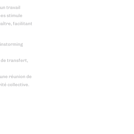
un travail
dées stimule
ître, facilitant
ainstorming
 de transfert,
’une réunion de
ité collective.