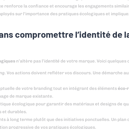
ce renforce la confiance et encourage les engagements similai
ployés sur l’importance des pratiques écologiques et implique
ans compromettre l’identité de l
ogiques
n’altère pas l’
identité
de votre marque. Voici quelques c
ng
. Vos actions doivent refléter vos discours. Une démarche a
eptuelle de votre branding tout en intégrant des éléments
éco-
mage de marque existante.
étique écologique pour garantir des matériaux et designs de qua
s et durables.
 à long terme plutôt que des initiatives ponctuelles. Un plan d
tion progressive de vos pratiques écologiques.