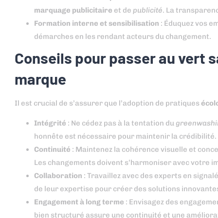
marquage publicitaire
et de
publicité
. La transparen
Formation interne et sensibilisation
: Éduquez vos em
démarches en les rendant acteurs du changement.
Conseils pour passer au vert s
marque
Il est crucial de s’assurer que l’adoption de pratiques
écol
Intégrité
: Ne cédez pas à la tentation du
greenwashi
honnête est nécessaire pour maintenir la crédibilité.
Continuité
: Maintenez la cohérence visuelle et conc
Les changements doivent s’harmoniser avec votre i
Collaboration
: Travaillez avec des experts en signal
de leur expertise pour créer des solutions innovante
Engagement à long terme
: Envisagez des engagements
bien structuré assure une continuité et une améliora