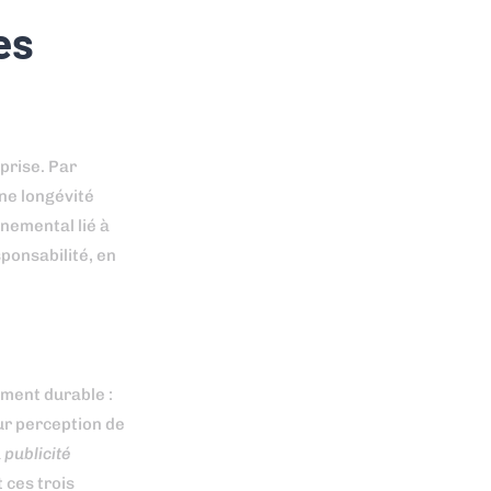
es
prise. Par
ne longévité
nnemental lié à
sponsabilité, en
ement durable :
eur perception de
a
publicité
 ces trois