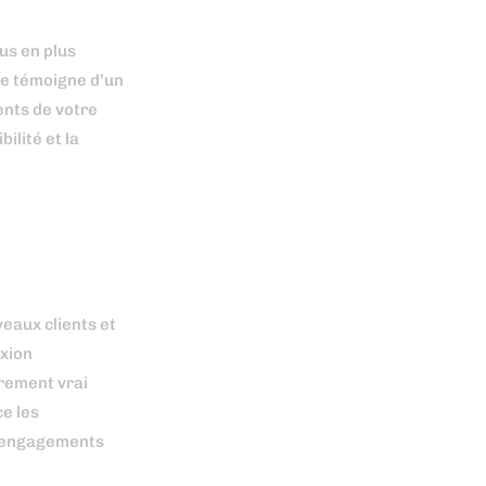
us en plus
ue témoigne d’un
ents de votre
ilité et la
eaux clients et
exion
èrement vrai
e les
es engagements