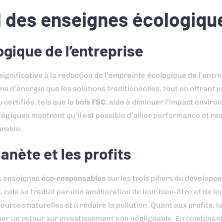
 des enseignes écologiqu
gique de l’entreprise
gnificative à la réduction de l’
empreinte écologique
de l’entre
d’énergie que les solutions traditionnelles, tout en offrant u
certifiés, tels que le
bois FSC
, aide à diminuer l’impact enviro
atégiques montrent qu’il est possible d’allier performance et re
urable.
anète et les profits
es enseignes
éco-responsables
sur les trois piliers du développ
, cela se traduit par une amélioration de leur bien-être et de l
ources naturelles et à réduire la pollution. Quant aux profits, l
er un retour sur investissement non négligeable. En combinant