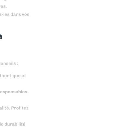
res.
z-les dans vos
a
onseils :
uthentique et
responsables
.
lité. Profitez
e durabilité