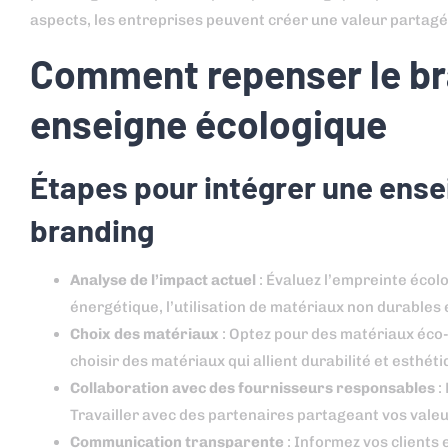
aspects, les entreprises peuvent créer une valeur partagée
Comment repenser le bra
enseigne écologique
Étapes pour intégrer une ense
branding
Analyse de l’impact actuel
: Évaluez l’empreinte écol
énergétique, l’utilisation de matériaux non durables 
Choix des matériaux
: Optez pour des matériaux éc
choisir des matériaux qui allient durabilité et esthéti
Collaboration avec des fournisseurs responsables
:
Travailler avec des partenaires partageant vos valeu
Communication transparente
: Informez vos clients