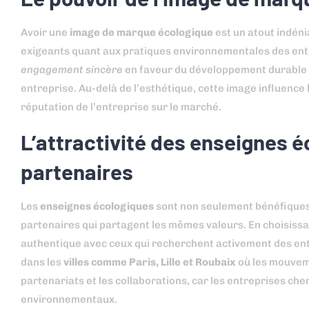
Avoir une
image de marque écologique
est un atout indéni
exigeants quant aux pratiques environnementales des entr
engagement sincère
en faveur du développement durable et
entreprise. Au-delà de l’esthétique, cette image influence l
réputation de l’entreprise sur le marché.
L’attractivité des enseignes é
partenaires
Les
enseignes écologiques
sont non seulement bénéfiques 
partenaires qui partagent les mêmes valeurs. En choisiss
authentique avec ceux qui recherchent activement des ent
dans les
villes comme Paris, Lille et Roubaix
où les mouveme
partenariats et les collaborations, car les entreprises c
environnementaux.