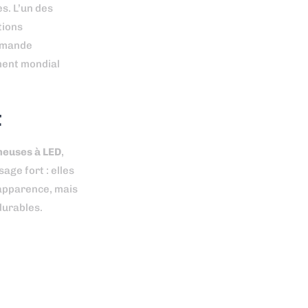
s. L’un des
tions
demande
ement mondial
t
neuses à LED
,
age fort : elles
’apparence, mais
durables.