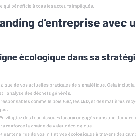
 qui bénéficie à tous les acteurs impliqués.
nding d’entreprise avec 
igne écologique dans sa stratégi
ogique de vos actuelles pratiques de signalétique. Cela inclut 
et l’analyse des déchets générés.
o-responsables comme le
bois FSC
, les
LED
, et des matières recyc
que.
 Privilégiez des fournisseurs locaux engagés dans une démarch
rs renforce la chaîne de valeur écologique.
 et partenaires de vos initiatives écologiques à travers des ca