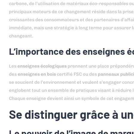
carbone, de l’utilisation de matériaux
éco-responsables
ou
principaux moteurs de ce changement réside dans la prise
croissantes des consommateurs et des partenaires d’affa
immédiate, mais une stratégie à long terme pour assurer la
changeant.
L’importance des enseignes 
Les
enseignes écologiques
prennent une place prépondéra
des
enseignes en bois
certifié FSC ou des
panneaux publici
se soucient de l’environnement et veulent s’engager concr
englobent tout un ensemble de pratiques visant à réduire l
Chaque enseigne devient ainsi un symbole de cet engageme
Se distinguer grâce à u
Le pouvoir de l’image de marq