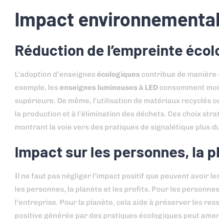
Impact environnemental
Réduction de l’empreinte écolo
L’adoption d’enseignes
écologiques
contribue de manière si
exemple, les
enseignes lumineuses à LED
consomment moins 
supérieure. De même, l’utilisation de matériaux recyclés ou 
la production et à l’élimination des déchets. Ces choix str
montrant la voie vers des pratiques de signalétique plus d
Impact sur les personnes, la pl
Il ne faut pas négliger l’impact positif que peuvent avoir l
les personnes, la planète et les profits. Pour les personnes
l’entreprise. Pour la planète, cela aide à préserver les ress
positive générée par des pratiques écologiques peut amen