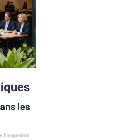
giques
ans les
de l’empreinte