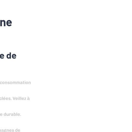
une
e de
la consommation
lées. Veillez à
e durable.
mpagnes de