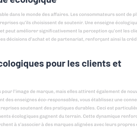
able dans le monde des affaires. Les consommateurs sont de pl
eprises qu’ils choisissent de soutenir. Une enseigne écologiq
 peut améliorer significativement la perception qu’ont les cli
es décisions d’achat et de partenariat, renforçant ainsi la crédib
cologiques pour les clients et
pour l’image de marque, mais elles attirent également de nouv
ant des enseignes
éco-responsables
, vous établissez une conn
reprises soutenant des pratiques durables. Ceci est particuli
nts écologiques gagnent du terrain. Cette dynamique renforc
herchent à s’associer à des marques alignées avec leurs propr