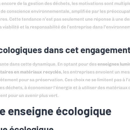
 encore de la gestion des déchets, les motivations sont multiple
 de conscience environnementale, amplifiée par les préoccupa
ires. Cette tendance n’est pas seulement une réponse à une 
 viabilité et la responsabilité de l’entreprise dans l’environn
écologiques dans cet engagemen
nte dans cette dynamique. En optant pour des
enseignes lumi
taires en matériaux recyclés
, les entreprises envoient un mess
ètement pour sa préservation. Ces choix ne se limitent pas à l
es déchets, à économiser l’énergie et à utiliser des matériaux 
nt pour un avenir plus vert.
ne enseigne écologique
ue écologique