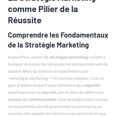
comme Pilier de la
Réussite
Comprendre les Fondamentaux
de la Stratégie Marketing
Aujourd’hui, parler de
stratégie marketing
revient à
évoquer le noyau dur qui guide les entreprises vers le
succès. Mais qu’entend-on exactement par
« stratégie marketing »? En termes simples, c’est un
plan d’action
élaboré pour atteindre des
objectifs
spécifiques sur le
marché
, par le biais de différents
canaux de communication
. Une stratégie bien conçue
ne se contente pas de promouvoir un produit ou un
service; elle adapte ces derniers aux attentes et aux