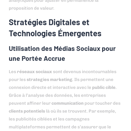
analytiques pour ajuster en permanence la
proposition de valeur.
Stratégies Digitales et
Technologies Émergentes
Utilisation des Médias Sociaux pour
une Portée Accrue
Les
réseaux sociaux
sont devenus incontournables
pour les
strategies marketing
. Ils permettent une
connexion directe et interactive avec le
public cible
.
Grâce à l’analyse des données, les entreprises
peuvent affiner leur
communication
pour toucher des
clients potentiels
là où ils se trouvent. Par exemple,
les publicités ciblées et les campagnes
multiplateformes permettent de s’assurer que le