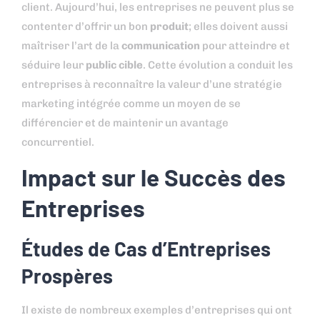
client. Aujourd’hui, les entreprises ne peuvent plus se
contenter d’offrir un bon
produit
; elles doivent aussi
maîtriser l’art de la
communication
pour atteindre et
séduire leur
public cible
. Cette évolution a conduit les
entreprises à reconnaître la valeur d’une stratégie
marketing intégrée comme un moyen de se
différencier et de maintenir un avantage
concurrentiel.
Impact sur le Succès des
Entreprises
Études de Cas d’Entreprises
Prospères
Il existe de nombreux exemples d’entreprises qui ont