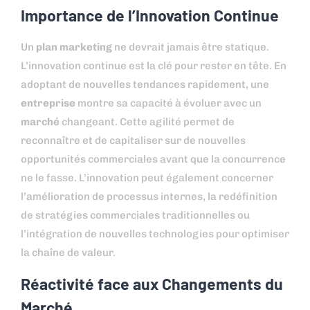
Importance de l’Innovation Continue
Un
plan marketing
ne devrait jamais être statique.
L’innovation continue est la clé pour rester en tête. En
adoptant de nouvelles tendances rapidement, une
entreprise
montre sa capacité à évoluer avec un
marché
changeant. Cette agilité permet de
reconnaître et de capitaliser sur de nouvelles
opportunités commerciales avant que la concurrence
ne le fasse. L’innovation peut également concerner
l’amélioration de processus internes, la redéfinition
de stratégies commerciales traditionnelles ou
l’intégration de nouvelles technologies pour optimiser
la chaîne de valeur.
Réactivité face aux Changements du
Marché