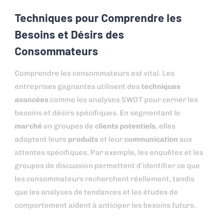
Techniques pour Comprendre les
Besoins et Désirs des
Consommateurs
Comprendre les consommateurs est vital. Les
entreprises gagnantes utilisent des
techniques
avancées
comme les analyses SWOT pour cerner les
besoins et désirs spécifiques. En segmentant le
marché
en groupes de
clients potentiels
, elles
adaptent leurs
produits
et leur
communication
aux
attentes spécifiques. Par exemple, les enquêtes et les
groupes de discussion permettent d’identifier ce que
les consommateurs recherchent réellement, tandis
que les analyses de tendances et les études de
comportement aident à anticiper les besoins futurs.