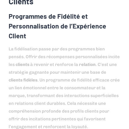
Clients
Programmes de Fidélité et
Personnalisation de l’Expérience
Client
La fidélisation passe par des programmes bien
pensés. Offrir des récompenses personnalisées incite
les
clients
à revenir et renforce la
relation
. C’est une
stratégie gagnante pour maintenir une base de
clients fidèles
. Un programme de fidélité efficace crée
un lien émotionnel entre le consommateur et la
marque, transformant des interactions superficielles
en relations client durables. Cela nécessite une
compréhension profonde des profils clients pour
offrir des incitations pertinentes qui favorisent
l’engagement et renforcent la loyauté.