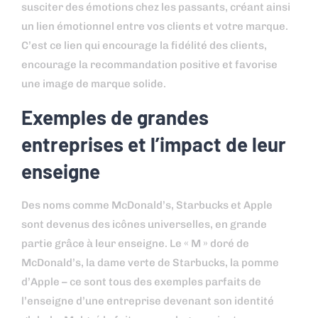
susciter des émotions chez les passants, créant ainsi
un lien émotionnel entre vos clients et votre marque.
C’est ce lien qui encourage la fidélité des clients,
encourage la recommandation positive et favorise
une image de marque solide.
Exemples de grandes
entreprises et l’impact de leur
enseigne
Des noms comme McDonald’s, Starbucks et Apple
sont devenus des icônes universelles, en grande
partie grâce à leur enseigne. Le « M » doré de
McDonald’s, la dame verte de Starbucks, la pomme
d’Apple – ce sont tous des exemples parfaits de
l’enseigne d’une entreprise devenant son identité