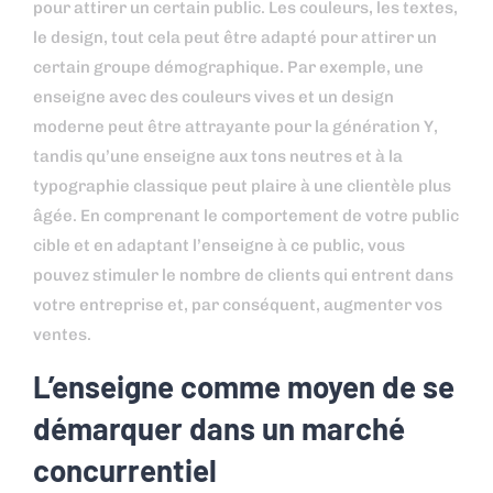
pour attirer un certain public. Les couleurs, les textes,
le design, tout cela peut être adapté pour attirer un
certain groupe démographique. Par exemple, une
enseigne avec des couleurs vives et un design
moderne peut être attrayante pour la génération Y,
tandis qu’une enseigne aux tons neutres et à la
typographie classique peut plaire à une clientèle plus
âgée. En comprenant le comportement de votre public
cible et en adaptant l’enseigne à ce public, vous
pouvez stimuler le nombre de clients qui entrent dans
votre entreprise et, par conséquent, augmenter vos
ventes.
L’enseigne comme moyen de se
démarquer dans un marché
concurrentiel