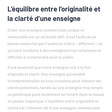
L’équilibre entre l’originalité et
la clarté d’une enseigne
Créer une enseigne commerciale unique et
mémorable est un véritable défi. Il est facile de se
laisser emporter par l’ambition d’être « différent », ce
qui peut conduire à des enseignes trop complexes et
difficiles à comprendre pour le public.
Il est essentiel que votre enseigne soit à la fois
originale et claire. Une enseigne qui semble
incompréhensible ou trop complexe peut rebuter les
clients potentiels, tandis qu’une enseigne trop simple
ou générique peut facilement se fondre dans la masse
et passer inaperçue. L’équilibre entre originalité et
clarté est l’élément clé d’une enseigne commerciale