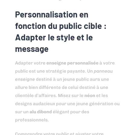
Personnalisation en
fonction du public cible :
Adapter le style et le
message
Adapter votre
enseigne personnalisée
à votre
public est une stratégie payante. Un
panneau
enseigne
destiné à un jeune public aura une
allure bien différente de celui destiné à une
clientèle d’affaires. Misez sur le
néon
et les
designs audacieux pour une jeune génération ou
sur un
alu dibond
élégant pour des
professionnels.
Comprendre votre public et ajuster votre