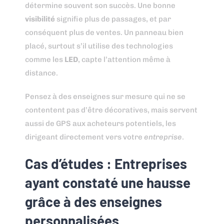
détermine souvent son succès. Une bonne
visibilité
signifie plus de passages, et par
conséquent plus de ventes. Un panneau bien
placé, surtout s’il utilise des technologies
comme les
LED
, capte l’attention même à
distance.
Pensez à des enseignes sur mesure qui ne se
contentent pas d’être décoratives, mais servent
aussi de GPS aux acheteurs potentiels, les
dirigeant directement vers votre
entreprise
.
Cas d’études : Entreprises
ayant constaté une hausse
grâce à des enseignes
personnalisées