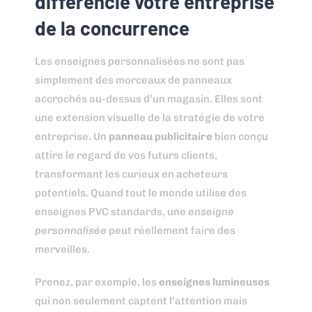
différencie votre entreprise
de la concurrence
Les enseignes personnalisées ne sont pas
simplement des morceaux de panneaux
accrochés au-dessus d’un magasin. Elles sont
une extension visuelle de la stratégie de votre
entreprise. Un
panneau publicitaire
bien conçu
attire le regard de vos futurs clients,
transformant les curieux en acheteurs
potentiels. Quand tout le monde utilise des
enseignes PVC standards, une
enseigne
personnalisée
peut réellement faire des
merveilles.
Prenez, par exemple, les
enseignes lumineuses
qui non seulement captent l’attention mais