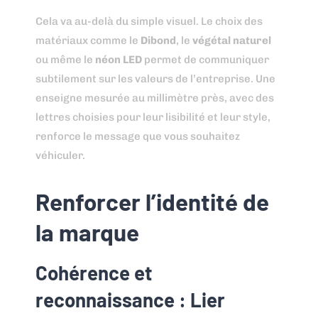
Cela va au-delà du simple visuel. Le choix des
matériaux comme le
Dibond
, le
végétal naturel
ou même le
néon LED
permet de communiquer
subtilement sur les valeurs de l’entreprise. Une
enseigne mesurée au millimètre près, avec des
lettres choisies pour leur lisibilité et leur style,
renforce le message que vous souhaitez
véhiculer.
Renforcer l’identité de
la marque
Cohérence et
reconnaissance : Lier