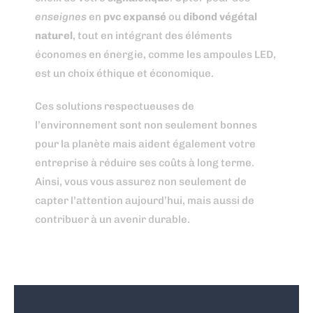
enseignes
en
pvc expansé
ou
dibond végétal
naturel
, tout en intégrant des éléments
économes en énergie, comme les ampoules LED,
est un choix éthique et économique.
Ces solutions respectueuses de
l’environnement sont non seulement bonnes
pour la planète mais aident également votre
entreprise à réduire ses coûts à long terme.
Ainsi, vous vous assurez non seulement de
capter l’attention aujourd’hui, mais aussi de
contribuer à un avenir durable.