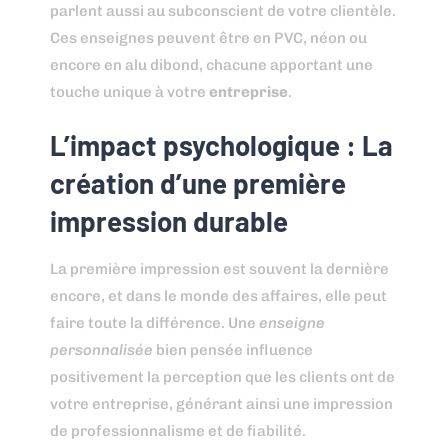
parlent aussi au subconscient de votre clientèle.
Ces enseignes peuvent être en PVC, néon ou
encore en alu dibond, chacune apportant une
touche unique à votre
entreprise
.
L’impact psychologique : La
création d’une première
impression durable
La première impression est souvent la dernière
encore, et dans le monde des affaires, elle peut
faire toute la différence. Une
enseigne
personnalisée
bien pensée influence
positivement la perception que les clients ont de
votre entreprise, générant ainsi une impression
de professionnalisme et de fiabilité.