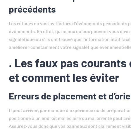
précédents
Les retours de vos invités lors d’événements précédents p
événements. En effet, qui mieux qu’eux peuvent vous dire s’i
signalétique ou s’ils ont trouvé que l’information était f
améliorer constamment votre signalétique événementielle
. Les faux pas courants
et comment les éviter
Erreurs de placement et d’ori
Il peut arriver, par manque d’expérience ou de préparatio
positionné à un endroit mal éclairé ou mal orienté peut cré
Assurez-vous donc que vos panneaux sont clairement visibl