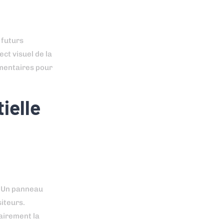
 futurs
ect visuel de la
mmentaires pour
ielle
. Un panneau
siteurs.
airement la