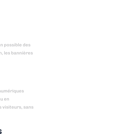
on possible des
n, les bannières
 numériques
ou en
 visiteurs, sans
s