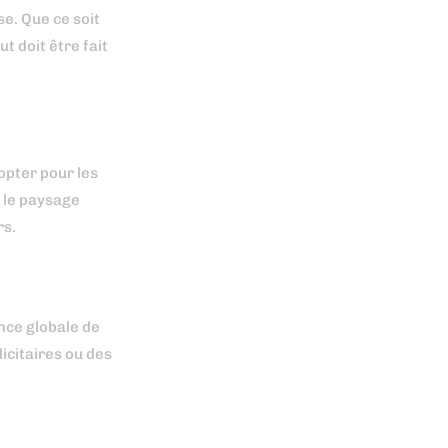
e. Que ce soit
t doit être fait
opter pour les
s le paysage
rs.
ence globale de
licitaires ou des