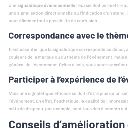
Une
signalétique événementielle
réussie doit permettre a
une signalisation directionnelle ou l’indication d’un stand,
pour éliminer toute possibilité de confusion.
Correspondance avec le thème 
Il est essentiel que la signalétique corresponde au décor, 
couleurs de la marque ou du thème de l’événement, mais aus
général de l’événement. Grâce à cela, vous pourrez créer 
Participer à l’expérience de l
Mais une signalétique efficace se doit d’être plus qu’un sim
l’événement. En effet, l’esthétique, la qualité de l’impres
mâts de drapeau, par exemple, sont tous des éléments qui 
Conseils d’amélioration 