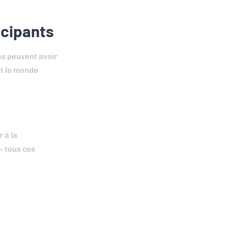
icipants
és peuvent avoir
ut le monde
 à la
– tous ces