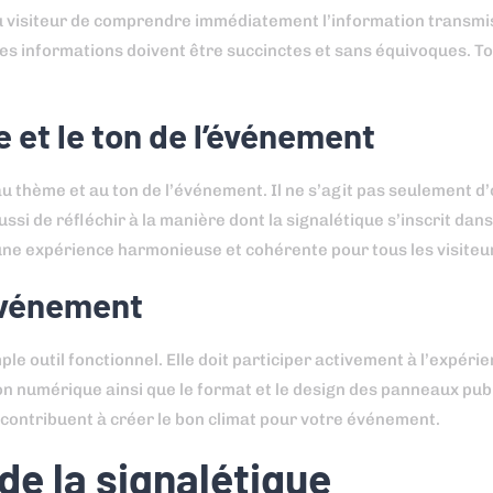
u visiteur de comprendre immédiatement l’information transmis
 les informations doivent être succinctes et sans équivoques. Tou
et le ton de l’événement
au thème et au ton de l’événement. Il ne s’agit pas seulement d’
si de réfléchir à la manière dont la signalétique s’inscrit dan
une expérience harmonieuse et cohérente pour tous les visiteu
’événement
ple outil fonctionnel. Elle doit participer activement à l’expéri
sion numérique ainsi que le format et le design des panneaux pub
contribuent à créer le bon climat pour votre événement.
de la signalétique