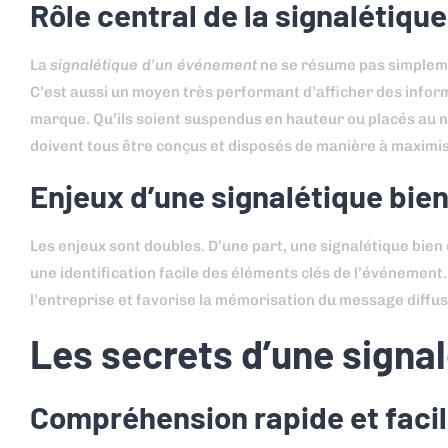
Rôle central de la signalétiq
La
signalétique d’un événement
ne se résume pas simplement
C’est aussi un moyen très performant d’afficher des informa
marque. Qu’ils soient suspendus en hauteur ou placés au ni
doivent tous être conçus et disposés de manière à maximis
Enjeux d’une signalétique bie
Les enjeux sont doubles. D’une part, une signalétique bien 
une identification facile des éléments clés de l’événement
l’entreprise et favorise la mémorisation du message diffus
Les secrets d’une signal
Compréhension rapide et faci