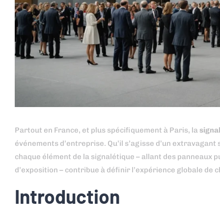
Partout en France, et plus spécifiquement à Paris, la
signa
événements d’entreprise. Qu’il s’agisse d’un extravagant 
chaque élément de la signalétique – allant des panneaux pu
d’exposition – contribue à définir l’expérience globale de c
Introduction