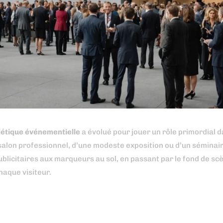
létique événementielle
a évolué pour jouer un rôle primordial d
salon professionnel, d’une modeste exposition ou d’un séminai
blicitaires aux marqueurs au sol, en passant par le fond de scè
haque visiteur.