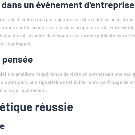
ue dans un événement d’entreprise
 à la direction des participants vers les toilettes ou le stand
tions sur les produits et services proposés et de renforcer la v
veau du sol, les mâts de drapeau, les totems publicitaires et l
er leur impact.
n pensée
définie améliore l’expérience de visite en permettant une navig
. D’autre part, une signalétique réfléchie renforce l’image de 
é lors de l’événement.
étique réussie
le