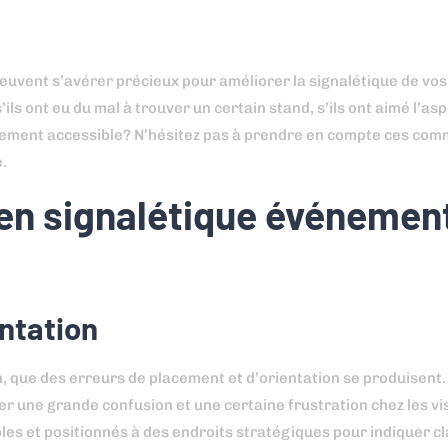
euvent s’avérer précieux pour améliorer la signalétique de vos
ls ont eu du mal à trouver un certain stand, s’ils ont aimé l’asp
acilement accessible? N’hésitez pas à prendre en compte ces co
.
 en signalétique événement
entation
n, que des erreurs de placement et d’orientation se produisent
er une grande confusion et une certaine frustration chez les vi
es et positionnés à des endroits stratégiques pour indiquer cl