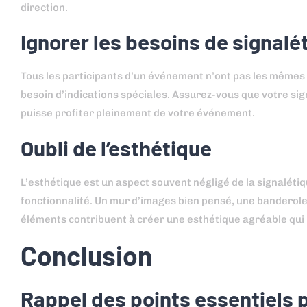
direction.
Ignorer les besoins de signalé
Tous les participants d’un événement n’ont pas les mêmes 
besoin d’indications spéciales. Assurez-vous que votre sig
puisse profiter pleinement de votre événement.
Oubli de l’esthétique
L’esthétique est un aspect souvent négligé de la signalétiq
fonctionnalité. Un mur d’images bien pensé, une banderole
éléments contribuent à créer une esthétique agréable qui r
Conclusion
Rappel des points essentiels p