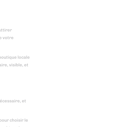
attirer
e votre
boutique locale
re, visible, et
nécessaire, et
our choisir le