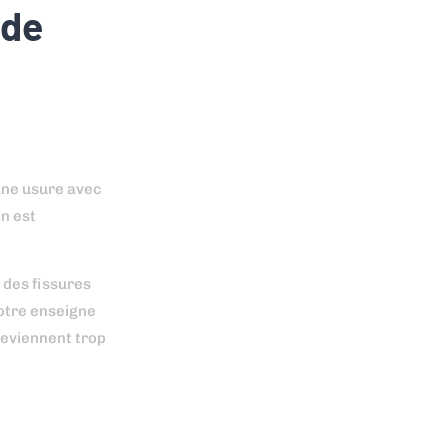
 de
une usure avec
n est
 des fissures
votre enseigne
deviennent trop