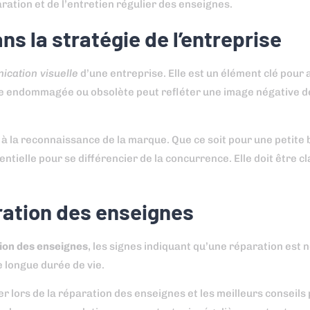
ration et de l’entretien régulier des enseignes.
ns la stratégie de l’entreprise
ication visuelle
d’une entreprise. Elle est un élément clé pour 
gne endommagée ou obsolète peut refléter une image négative d
e à la reconnaissance de la marque. Que ce soit pour une petite 
ielle pour se différencier de la concurrence. Elle doit être clai
aration des enseignes
ion des enseignes
, les signes indiquant qu’une réparation est 
 longue durée de vie.
lors de la réparation des enseignes et les meilleurs conseils p