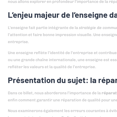
nous allons explorer en profondeur l’importance de la répa
L’enjeu majeur de l’enseigne da
L’enseigne fait partie intégrante de la
stratégie de commun
l’attention et faire bonne impression visuelle. Une ensei
entreprise.
Une enseigne reflète l’identité de l’entreprise et contribu
ou une grande chaîne internationale, une enseigne est essent
refléter les valeurs et la qualité de l’entreprise.
Présentation du sujet: la rép
Dans ce billet, nous aborderons l’importance de la
réparat
enfin comment garantir une réparation de qualité pour une
Nous examinerons également les erreurs courantes à éviter 