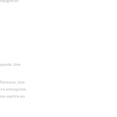
nseigne et
ayante
. Une
ifférence. Une
re entreprise.
même mettre en