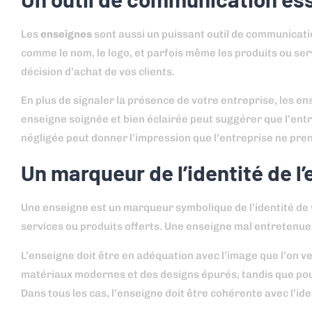
Les
enseignes
sont aussi un puissant outil de communicatio
comme le nom, le logo, et parfois même les produits ou se
décision d’achat de vos clients.
En plus de signaler la présence de votre entreprise, les e
enseigne soignée et bien éclairée peut suggérer que l’entr
négligée peut donner l’impression que l’entreprise ne pren
Un marqueur de l’identité de l’
Une enseigne est un marqueur symbolique de l’identité de v
services ou produits offerts. Une enseigne mal entretenue 
L’enseigne doit être en adéquation avec l’image que l’on veu
matériaux modernes et des designs épurés, tandis que pour 
Dans tous les cas, l’enseigne doit être cohérente avec l’id