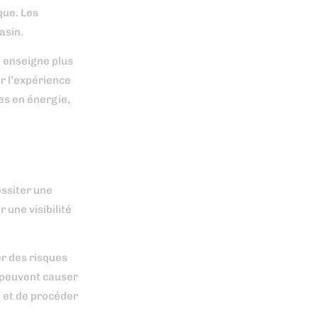
que. Les
asin.
e enseigne plus
er l’expérience
es en énergie,
essiter une
 une visibilité
er des risques
s peuvent causer
e et de procéder