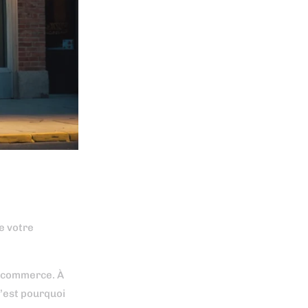
de votre
re commerce. À
C’est pourquoi