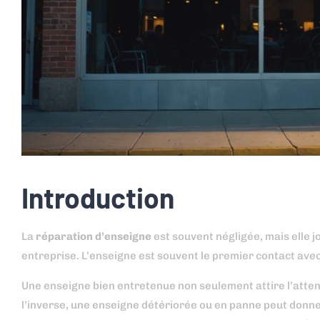
Introduction
La
réparation d’enseigne
est souvent négligée, mais elle j
entreprise. L’enseigne est souvent le premier contact avec vo
Une enseigne bien entretenue non seulement attire l’attenti
l’inverse, une enseigne détériorée ou en panne peut donne