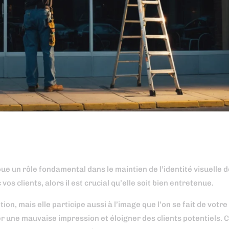
oue un rôle fondamental dans le maintien de l’identité visuelle 
s clients, alors il est crucial qu’elle soit bien entretenue.
on, mais elle participe aussi à l’image que l’on se fait de vot
r une mauvaise impression et éloigner des clients potentiels. 