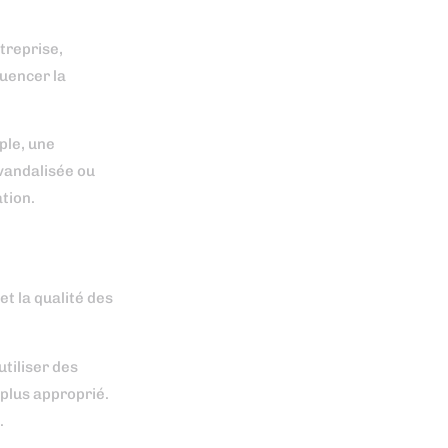
treprise,
luencer la
ple, une
 vandalisée ou
tion.
et la qualité des
utiliser des
 plus approprié.
.