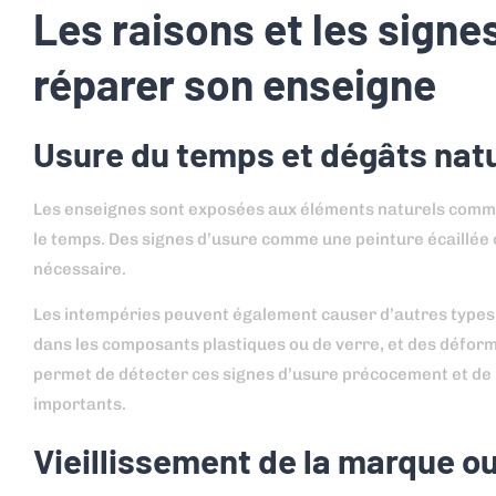
Les raisons et les signe
réparer son enseigne
Usure du temps et dégâts nat
Les enseignes sont exposées aux éléments naturels comme l
le temps. Des signes d’usure comme une peinture écaillée 
nécessaire.
Les intempéries peuvent également causer d’autres types 
dans les composants plastiques ou de verre, et des déform
permet de détecter ces signes d’usure précocement et de p
importants.
Vieillissement de la marque o