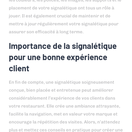
les couleurs, les polices, les images, les supports et le
placement de votre signalétique ont tous un rôle à
jouer. Il est également crucial de maintenir et de
mettre à jour régulièrement votre signalétique pour
assurer son efficacité à long terme.
Importance de la signalétique
pour une bonne expérience
client
En fin de compte, une signalétique soigneusement
conçue, bien placée et entretenue peut améliorer
considérablement l’expérience de vos clients dans
votre restaurant. Elle crée une ambiance attrayante,
facilite la navigation, met en valeur votre marque et
encourage la répétition des visites. Alors, n’attendez
plus et mettez ces conseils en pratique pour créer une