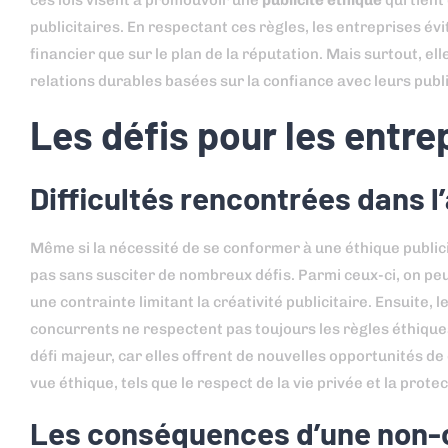
ces lois visent à promouvoir une
publicité éthique
qui tien
publicitaires. En respectant ces règles, les entreprises évi
financier que sur le plan de la réputation. Mais surtout, e
relations durables basées sur la confiance avec leurs publi
Les défis pour les entre
Difficultés rencontrées dans l
Même si la nécessité de se conformer à une éthique publici
pas sans susciter de nombreux défis. Parmi ceux-ci, on peu
une contrainte limitant la créativité publicitaire. Ensuite, 
concurrents ne respectent pas toujours les règles éthique
défi majeur, car elles offrent de nouvelles opportunités 
vue éthique, tels que le respect de la vie privée et la pro
Les conséquences d’une non-co