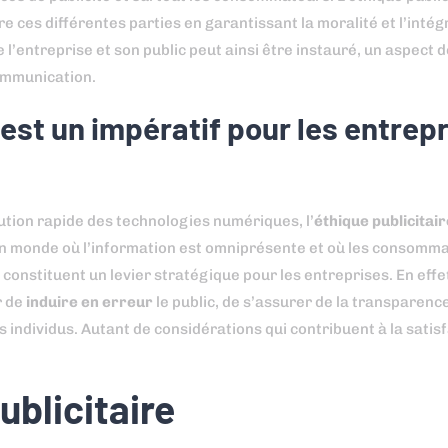
e ces différentes parties en garantissant la moralité et l’intég
 l’entreprise et son public peut ainsi être instauré, un aspect d
communication.
 est un impératif pour les entrep
olution rapide des technologies numériques, l’
éthique publicitair
 un monde où l’information est omniprésente et où les consomm
 constituent un levier stratégique pour les entreprises. En effet
r de
induire en erreur
le public, de s’assurer de la transparenc
 individus. Autant de considérations qui contribuent à la satis
ublicitaire