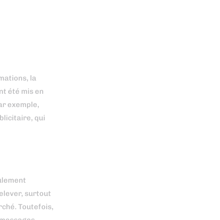
mations, la
nt été mis en
ar exemple,
licitaire, qui
eulement
elever, surtout
ché. Toutefois,