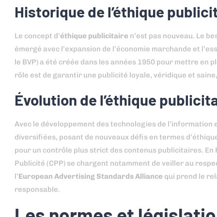
Historique de l’éthique publici
Le concept d’
éthique publicitaire
n’est pas nouveau. Le b
émergé avec l’expansion de l’économie marchande et l’es
le BVP) a été créée dans les années 1950 pour mettre en p
rôle est de garantir une publicité loyale, véridique et sain
Évolution de l’éthique public
Avec le développement des technologies de l’information et
diversifiées, posant de nouveaux défis en termes d’éthique
pour un contrôle plus strict des contenus publicitaires. En 
Publicité (CPP) se chargent notamment de veiller au respec
l’
European Advertising Standards Alliance
qui prend le rel
responsable.
Les normes et législatio