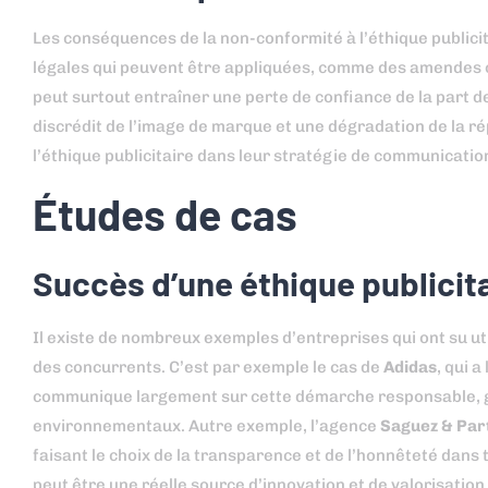
Les conséquences de la non-conformité à l’éthique publici
légales qui peuvent être appliquées, comme des amendes ou 
peut surtout entraîner une perte de confiance de la part 
discrédit de l’image de marque et une dégradation de la ré
l’éthique publicitaire dans leur stratégie de communicatio
Études de cas
Succès d’une éthique publicita
Il existe de nombreux exemples d’entreprises qui ont su uti
des concurrents. C’est par exemple le cas de
Adidas
, qui 
communique largement sur cette démarche responsable, gagn
environnementaux. Autre exemple, l’agence
Saguez & Par
faisant le choix de la transparence et de l’honnêteté dans 
peut être une réelle source d’innovation et de valorisation