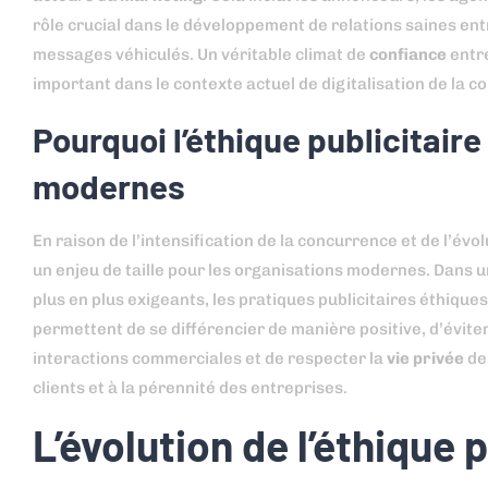
rôle crucial dans le développement de relations saines entr
messages véhiculés. Un véritable climat de
confiance
entre
important dans le contexte actuel de digitalisation de la 
Pourquoi l’éthique publicitaire
modernes
En raison de l’intensification de la concurrence et de l’év
un enjeu de taille pour les organisations modernes. Dans
plus en plus exigeants, les pratiques publicitaires éthiques
permettent de se différencier de manière positive, d’évite
interactions commerciales et de respecter la
vie privée
des
clients et à la pérennité des entreprises.
L’évolution de l’éthique p