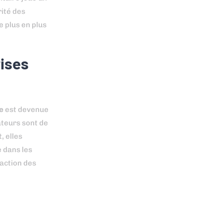
rité des
e plus en plus
rises
e
est devenue
ateurs sont de
, elles
e dans les
faction des