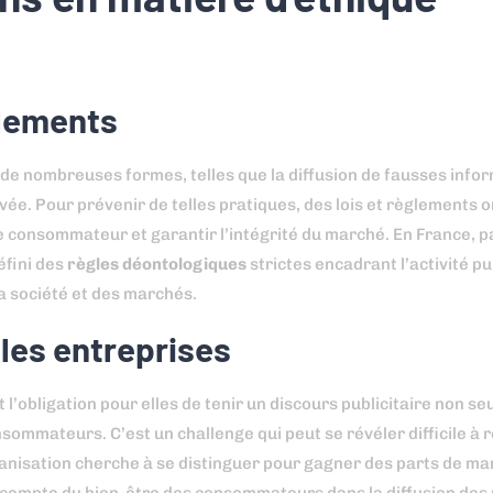
glements
 de nombreuses formes, telles que la diffusion de fausses infor
rivée. Pour prévenir de telles pratiques, des lois et règlements o
e consommateur et garantir l’intégrité du marché. En France, p
éfini des
règles déontologiques
strictes encadrant l’activité pub
a société et des marchés.
 les entreprises
 l’obligation pour elles de tenir un discours publicitaire non s
ommateurs. C’est un challenge qui peut se révéler difficile à r
isation cherche à se distinguer pour gagner des parts de mar