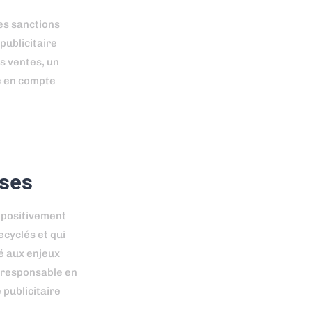
es sanctions
publicitaire
s ventes, un
re en compte
ises
r positivement
ecyclés et qui
é aux enjeux
 responsable en
 publicitaire