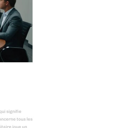
 qui signifie
oncerne tous les
itaire joue un