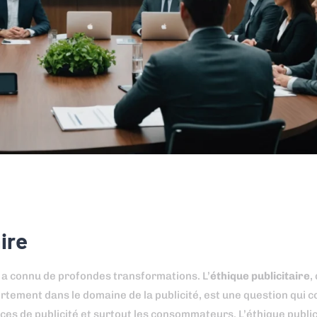
ire
é a connu de profondes transformations. L’
éthique publicitaire
,
tement dans le domaine de la publicité, est une question qui c
nces de publicité et surtout les consommateurs. L’éthique public