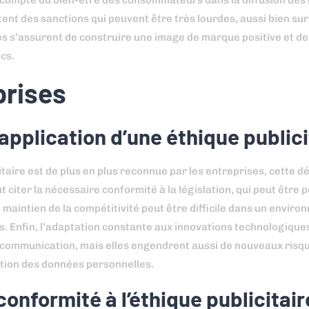
t compte du bien-être des consommateurs dans la diffusion de
tent des sanctions qui peuvent être très lourdes, aussi bien sur
lles s’assurent de construire une image de marque positive et d
cs.
prises
’application d’une éthique publici
taire est de plus en plus reconnue par les entreprises, cette 
t citer la nécessaire conformité à la législation, qui peut êtr
le maintien de la compétitivité peut être difficile dans un envir
s. Enfin, l’adaptation constante aux innovations technologiqu
de communication, mais elles engendrent aussi de nouveaux risqu
tection des données personnelles.
nformité à l’éthique publicitair