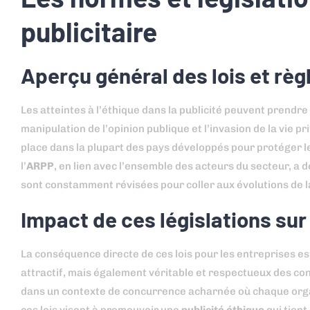
publicitaire
Aperçu général des lois et rè
Les atteintes à l’éthique dans la publicité peuvent prendre
manipulation de l’opinion publique et l’invasion de la vie p
place dans la plupart des pays développés pour protéger l
l’
ARPP
, en lien avec l’ensemble des acteurs du secteur, a d
sont constamment révisées pour coller aux évolutions de l
Impact de ces législations sur
La conséquence directe de ces lois pour les entreprises est
attractif, mais également véritable et respectueux des cons
dans un contexte de concurrence acharnée où chaque organ