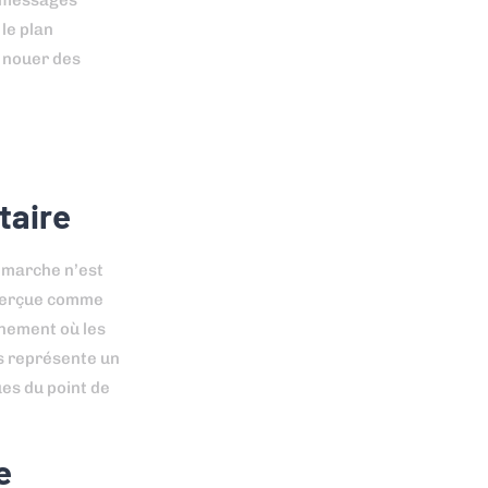
s messages
 le plan
e nouer des
taire
démarche n’est
e perçue comme
onnement où les
es représente un
es du point de
e