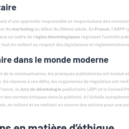
taire
esoin d’une approche responsable et respectueuse des consom
sor du
marketing
au début du 20ème siècle. En
France
, l’ARPP
lace un cadre de
règles déontologiques
régissant l’activité publ
e, tout en veillant au respect des législations et règlementations
itaire dans le monde moderne
 de la communication, les pratiques publicitaires ont évolué et
. En réponse à ces défis, les organismes de régulation ont renf
France, le
Jury de déontologie
publicitaire (JDP) et le Conseil Pa
t des normes éthiques dans la publicité. A l’échelle européenne
ais, en initiant et en mettant en oeuvre des actions pour une pub
ns en matière d’éthique