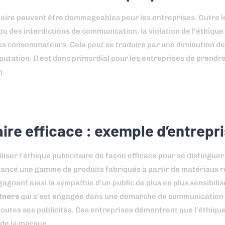
taire peuvent être dommageables pour les entreprises. Outre l
des interdictions de communication, la violation de l’éthique 
des consommateurs. Cela peut se traduire par une diminution de
putation. Il est donc primordial pour les entreprises de prend
n.
ire efficace : exemple d’entrepr
liser l’éthique publicitaire de façon efficace pour se distingue
a lancé une gamme de produits fabriqués à partir de matériaux r
ant ainsi la sympathie d’un public de plus en plus sensibilis
tners
qui s’est engagée dans une démarche de communication
toutes ses publicités. Ces entreprises démontrent que l’éthique
 de la marque.