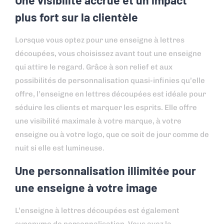
plus fort sur la clientèle
Lorsque vous optez pour une enseigne à lettres
découpées, vous choisissez avant tout une enseigne
qui attire le regard. Grâce à son relief et aux
possibilités de personnalisation quasi-infinies qu’elle
offre, l’enseigne en lettres découpées est idéale pour
séduire les clients et marquer les esprits. Elle offre
une visibilité maximale à votre marque, à votre
enseigne ou à votre logo, que ce soit de jour comme de
nuit si elle est lumineuse.
Une personnalisation illimitée pour
une enseigne à votre image
L’enseigne à lettres découpées est également
synonyme de personnalisation. Vous avez la