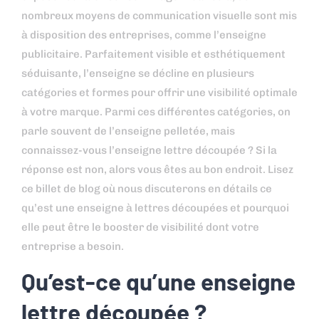
nombreux moyens de communication visuelle sont mis
à disposition des entreprises, comme l’enseigne
publicitaire. Parfaitement visible et esthétiquement
séduisante, l’enseigne se décline en plusieurs
catégories et formes pour offrir une visibilité optimale
à votre marque. Parmi ces différentes catégories, on
parle souvent de l’enseigne pelletée, mais
connaissez-vous l’enseigne lettre découpée ? Si la
réponse est non, alors vous êtes au bon endroit. Lisez
ce billet de blog où nous discuterons en détails ce
qu’est une enseigne à lettres découpées et pourquoi
elle peut être le booster de visibilité dont votre
entreprise a besoin.
Qu’est-ce qu’une enseigne
lettre découpée ?