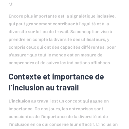
\t
Encore plus importante est la signalétique
inclusive
,
qui peut grandement contribuer à l’égalité et à la
diversité sur le lieu de travail. Sa conception vise à
prendre en compte la diversité des utilisateurs, y
compris ceux qui ont des capacités différentes, pour
s’assurer que tout le monde est en mesure de
comprendre et de suivre les indications affichées.
Contexte et importance de
l’inclusion au travail
L’
inclusion
au travail est un concept qui gagne en
importance. De nos jours, les entreprises sont
conscientes de l’importance de la diversité et de
l’inclusion en ce qui concerne leur effectif. L’inclusion