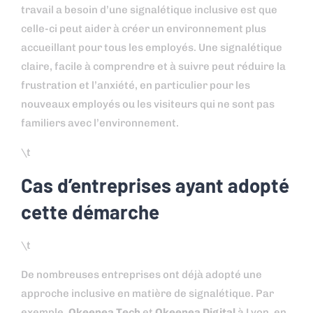
travail a besoin d’une signalétique inclusive est que
celle-ci peut aider à créer un environnement plus
accueillant pour tous les employés. Une signalétique
claire, facile à comprendre et à suivre peut réduire la
frustration et l’anxiété, en particulier pour les
nouveaux employés ou les visiteurs qui ne sont pas
familiers avec l’environnement.
\t
Cas d’entreprises ayant adopté
cette démarche
\t
De nombreuses entreprises ont déjà adopté une
approche inclusive en matière de signalétique. Par
exemple,
Okeenea Tech
et
Okeenea Digital
à Lyon, en