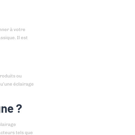
nner à votre
sique. Il est
produits ou
qu’une éclairage
gne ?
clairage
acteurs tels que