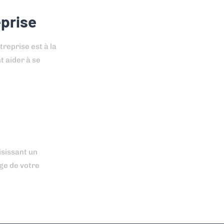
eprise
treprise est à la
t aider à se
isissant un
age de votre