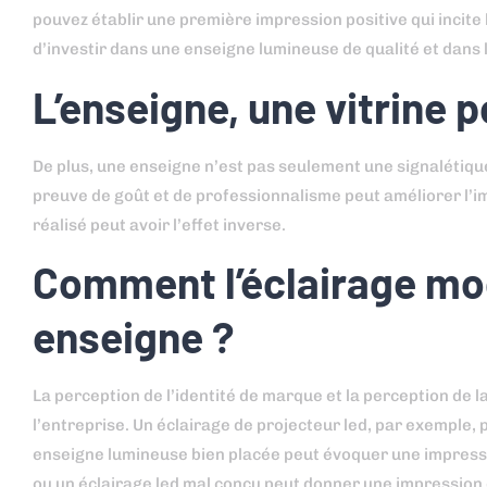
pouvez établir une première impression positive qui incite l
d’investir dans une enseigne lumineuse de qualité et dans 
L’enseigne, une vitrine p
De plus, une enseigne n’est pas seulement une signalétique :
preuve de goût et de professionnalisme peut améliorer l’i
réalisé peut avoir l’effet inverse.
Comment l’éclairage mod
enseigne ?
La perception de l’identité de marque et la perception de la
l’entreprise. Un éclairage de projecteur led, par exemple
enseigne lumineuse bien placée peut évoquer une impression
ou un éclairage led mal conçu peut donner une impression