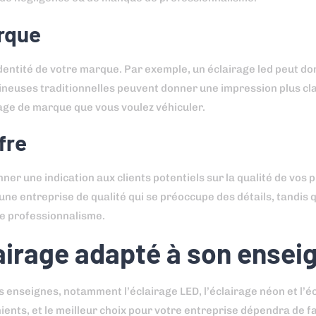
arque
’identité de votre marque. Par exemple, un éclairage led peut do
euses traditionnelles peuvent donner une impression plus clas
mage de marque que vous voulez véhiculer.
fre
nner une indication aux clients potentiels sur la qualité de vos 
une entreprise de qualité qui se préoccupe des détails, tandis 
de professionnalisme.
irage adapté à son ensei
es enseignes, notamment l’éclairage LED, l’éclairage néon et l’é
ents, et le meilleur choix pour votre entreprise dépendra de f