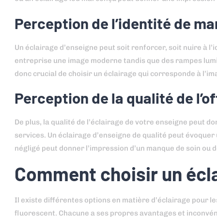
Perception de l’identité de m
Un éclairage d’enseigne peut soit renforcer, soit nuire à l
entreprise une image moderne tandis que des rampes lumin
donc crucial de choisir un éclairage qui corresponde à l’i
Perception de la qualité de l’of
De plus, la qualité de l’éclairage de votre enseigne peut do
services. Un éclairage d’enseigne de qualité peut évoquer 
négligé peut donner l’impression d’un manque de soin ou 
Comment choisir un écla
Il existe différentes options en matière d’éclairage pour l
fluorescent. Chacune a ses propres avantages et inconvéni