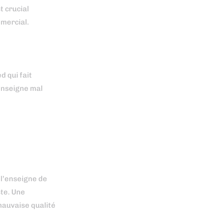
t crucial
mmercial.
d qui fait
enseigne mal
 l’enseigne de
ste. Une
mauvaise qualité