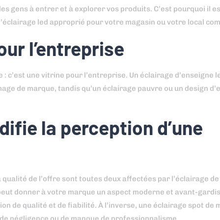
es gens à entrer et à explorer vos produits. C’est pourquoi il es
l’éclairage led approprié pour votre magasin ou votre local co
our l’entreprise
 c’est une vitrine pour l’entreprise. Un éclairage d’enseigne le
mage de marque, tandis qu’un éclairage pauvre ou un design d’
ifie la perception d’une
 qualité de l’offre sont toutes deux affectées par l’éclairage de
, peut donner à votre marque un aspect moderne et avant-gardi
 de qualité et de fiabilité. À l’inverse, une éclairage spot de 
 de négligence ou de manque de professionnalisme.