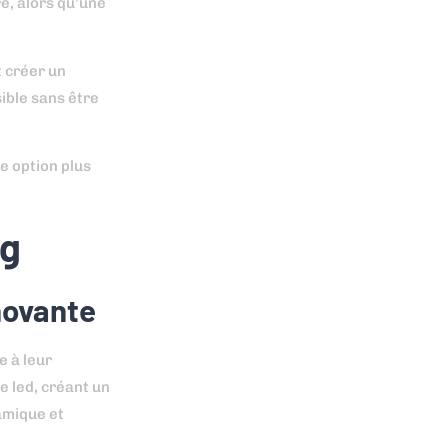
e, alors qu’une
t créer un
ible sans être
e option plus
ng
nnovante
e à leur
e led, créant un
amique et