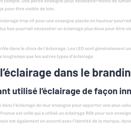
 en compte. Une petite enseigne peut nécessiter moins de lumièr
 pour être visible de loin.
 éclairage trop vif pour une enseigne placée en hauteur pourrai
us bas pourrait nécessiter un éclairage plus doux pour être vis
ôle dans le choix de l’éclairage. Les LED sont généralement un
s longtemps que les autres types d’éclairage.
 l’éclairage dans le brandi
nt utilisé l’éclairage de façon i
 dans l’éclairage de leur enseigne pour apporter une plus-valu
ance est celle qui a utilisé un éclairage RGb pour son enseign
 mais est également en accord avec l’identité de la marque, dyn