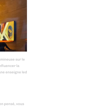
umineuse sur le
nfluencer la
une enseigne led
ien pensé, vous