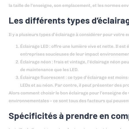
la taille de l’enseigne, son emplacement, et les normes e
Les différents types d’éclaira
Il y a plusieurs types d’éclairage à considérer pour votre e
Éclairage LED : offre une lumière vive et nette. Il es
entreprises soucieuses de leur impact environnemen
Éclairage néon : frais et vintage, l’éclairage néon p
de maintenance que les LED.
Éclairage fluorescent : ce type d’éclairage est moin
LEDs et au néon. Par contre, il peut présenter des p
Alors comment choisir le bon éclairage pour l’enseigne de v
environnementales – ce sont tous des facteurs qui peuvent
Spécificités à prendre en com