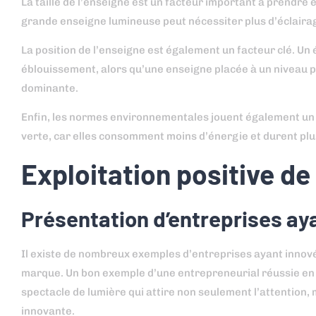
La taille de l’enseigne est un facteur important à prendre
grande enseigne lumineuse peut nécessiter plus d’éclairage
La position de l’enseigne est également un facteur clé. Un
éblouissement, alors qu’une enseigne placée à un niveau pl
dominante.
Enfin, les normes environnementales jouent également un r
verte, car elles consomment moins d’énergie et durent plu
Exploitation positive de
Présentation d’entreprises aya
Il existe de nombreux exemples d’entreprises ayant innové
marque. Un bon exemple d’une entrepreneurial réussie en Fr
spectacle de lumière qui attire non seulement l’attention,
innovante.