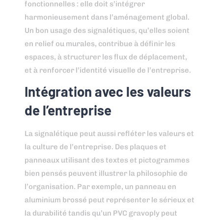
fonctionnelles : elle doit s’intégrer
harmonieusement dans l’aménagement global.
Un bon usage des signalétiques, qu’elles soient
en relief ou murales, contribue à définir les
espaces, à structurer les flux de déplacement,
et à renforcer l’identité visuelle de l’entreprise.
Intégration avec les valeurs
de l’entreprise
La signalétique peut aussi refléter les valeurs et
la culture de l’entreprise. Des plaques et
panneaux utilisant des textes et pictogrammes
bien pensés peuvent illustrer la philosophie de
l’organisation. Par exemple, un panneau en
aluminium brossé peut représenter le sérieux et
la durabilité tandis qu’un PVC gravoply peut