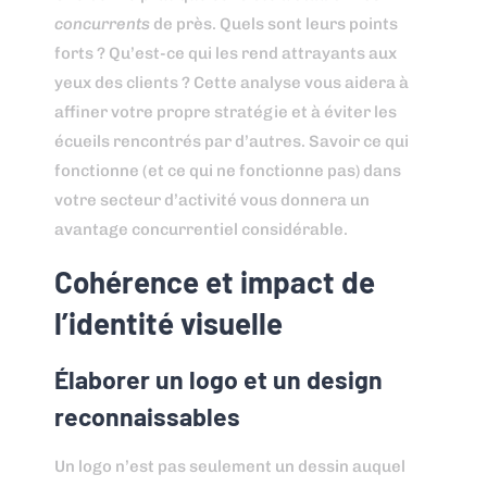
concurrents
de près. Quels sont leurs points
forts ? Qu’est-ce qui les rend attrayants aux
yeux des clients ? Cette analyse vous aidera à
affiner votre propre stratégie et à éviter les
écueils rencontrés par d’autres. Savoir ce qui
fonctionne (et ce qui ne fonctionne pas) dans
votre secteur d’activité vous donnera un
avantage concurrentiel considérable.
Cohérence et impact de
l’identité visuelle
Élaborer un logo et un design
reconnaissables
Un logo n’est pas seulement un dessin auquel