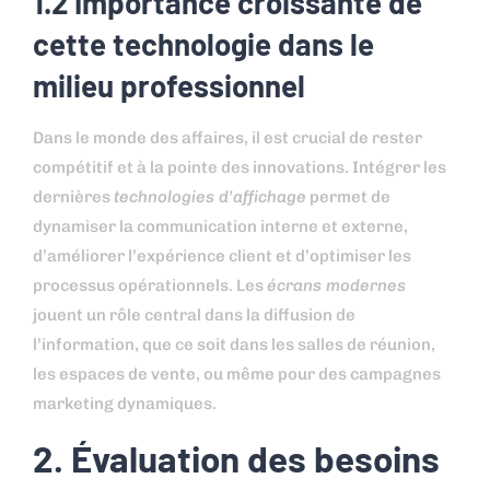
1.2 Importance croissante de
cette technologie dans le
milieu professionnel
Dans le monde des affaires, il est crucial de rester
compétitif et à la pointe des innovations. Intégrer les
dernières
technologies d’affichage
permet de
dynamiser la communication interne et externe,
d’améliorer l’expérience client et d’optimiser les
processus opérationnels. Les
écrans modernes
jouent un rôle central dans la diffusion de
l’information, que ce soit dans les salles de réunion,
les espaces de vente, ou même pour des campagnes
marketing dynamiques.
2. Évaluation des besoins