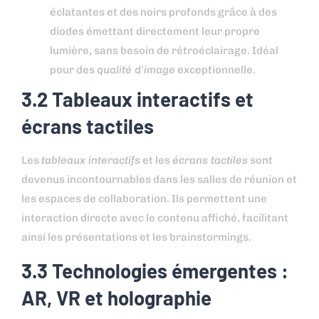
éclatantes et des noirs profonds grâce à des
diodes émettant directement leur propre
lumière, sans besoin de rétroéclairage. Idéal
pour des
qualité d’image
exceptionnelle.
3.2 Tableaux interactifs et
écrans tactiles
Les
tableaux interactifs
et les
écrans tactiles
sont
devenus incontournables dans les salles de réunion et
les espaces de collaboration. Ils permettent une
interaction directe avec le contenu affiché, facilitant
ainsi les présentations et les brainstormings.
3.3 Technologies émergentes :
AR, VR et holographie