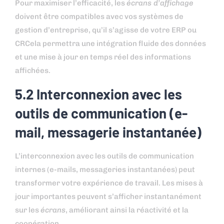
Pour maximiser l’efficacité, les
écrans d’affichage
doivent être compatibles avec vos systèmes de
gestion d’entreprise, qu’il s’agisse de votre ERP ou
CRCela permettra une intégration fluide des données
et une mise à jour en temps réel des informations
affichées.
5.2 Interconnexion avec les
outils de communication (e-
mail, messagerie instantanée)
L’interconnexion avec les outils de communication
internes (e-mails, messageries instantanées) peut
transformer votre expérience de travail. Les mises à
jour importantes peuvent s’afficher instantanément
sur les
écrans
, améliorant ainsi la réactivité et la
coopération.