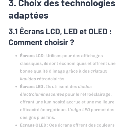
3. Choix des technologies
adaptées
3.1 Écrans LCD, LED et OLED :
Comment choisir ?
Écrans LCD
: Utilisés pour des affichages
classiques, ils sont économiques et offrent une
bonne qualité d’image grâce à des
cristaux
liquides
rétroéclairés.
Écrans LED
: Ils utilisent des
diodes
électroluminescentes
pour le rétroéclairage,
offrant une luminosité accrue et une meilleure
efficacité énergétique. L’
edge LED
permet des
designs plus fins.
Écrans OLED
: Ces écrans offrent des couleurs