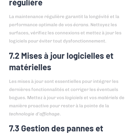
régulière
La maintenance régulière garantit la longévité et la
performance optimale de vos
écrans
. Nettoyez les
surfaces, vérifiez les connexions et mettez à jour les
logiciels pour éviter tout dysfonctionnement.
7.2 Mises à jour logicielles et
matérielles
Les mises à jour sont essentielles pour intégrer les
dernières fonctionnalités et corriger les éventuels
bogues. Mettez à jour vos
logiciels
et vos
matériels
de
manière proactive pour rester à la pointe de la
technologie d’affichage
.
7.3 Gestion des pannes et