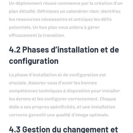
Un déploiement réussi commence par la création d’un
plan détaillé. Définissez un calendrier clair, identifiez
les ressources nécessaires et anticipez les défis
potentiels. Un bon plan vous aidera à gérer
efficacement la transition.
4.2 Phases d’installation et de
configuration
La phase d’installation et de configuration est
cruciale. Assurez-vous d’avoir les bonnes
compétences techniques à disposition pour installer
les
écrans
et les configurer correctement. Chaque
dalle
a ses propres spécificités, et une installation
correcte garantit une
qualité d’image
optimale.
4.3 Gestion du changement et