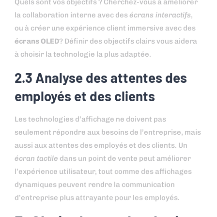
Quels sont vos objectifs ? Cherchez-vous à améliorer
la collaboration interne avec des
écrans interactifs
,
ou à créer une expérience client immersive avec des
écrans OLED
? Définir des objectifs clairs vous aidera
à choisir la technologie la plus adaptée.
2.3 Analyse des attentes des
employés et des clients
Les technologies d’affichage ne doivent pas
seulement répondre aux besoins de l’entreprise, mais
aussi aux attentes des employés et des clients. Un
écran tactile
dans un point de vente peut améliorer
l’expérience utilisateur, tout comme des affichages
dynamiques peuvent rendre la communication
d’entreprise plus attrayante pour les employés.