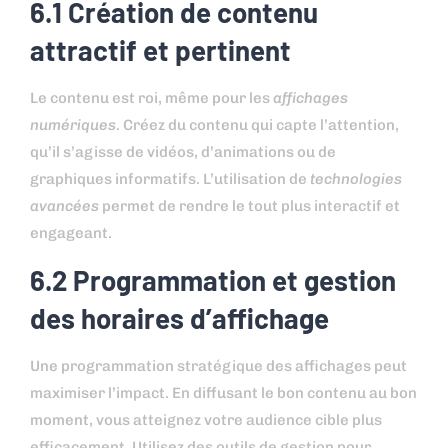
6.1 Création de contenu
attractif et pertinent
Le contenu est roi, même pour les
affichages
numériques
. Créez du contenu qui capte l’attention,
qu’il s’agisse de vidéos, d’animations ou de
graphiques informatifs. L’utilisation de
technologies
avancées
permet de rendre le tout plus interactif et
engageant.
6.2 Programmation et gestion
des horaires d’affichage
Une programmation stratégique des affichages peut
maximiser l’impact. En diffusant le bon contenu au bon
moment, vous atteignez votre audience cible plus
efficacement. Utilisez des outils de gestion pour