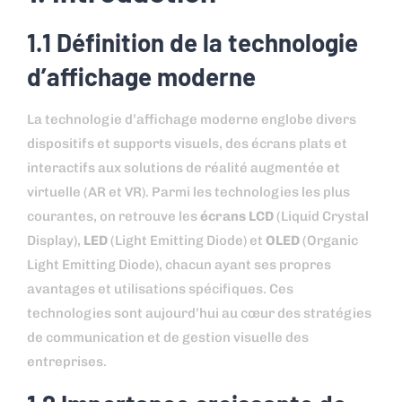
1.1 Définition de la technologie
d’affichage moderne
La technologie d’affichage moderne englobe divers
dispositifs et supports visuels, des écrans plats et
interactifs aux solutions de réalité augmentée et
virtuelle (AR et VR). Parmi les technologies les plus
courantes, on retrouve les
écrans LCD
(Liquid Crystal
Display),
LED
(Light Emitting Diode) et
OLED
(Organic
Light Emitting Diode), chacun ayant ses propres
avantages et utilisations spécifiques. Ces
technologies sont aujourd’hui au cœur des stratégies
de communication et de gestion visuelle des
entreprises.