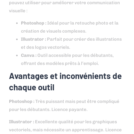
pouvez utiliser pour améliorer votre communication
visuelle :
Photoshop :
Idéal pour la retouche photo et la
création de visuels complexes.
Illustrator :
Parfait pour créer des illustrations
et des logos vectoriels.
Canva :
Outil accessible pour les débutants,
offrant des modèles prêts à l’emploi.
Avantages et inconvénients de
chaque outil
Photoshop :
Très puissant mais peut être compliqué
pour les débutants. Licence payante.
Illustrator :
Excellente qualité pour les graphiques
vectoriels, mais nécessite un apprentissage. Licence