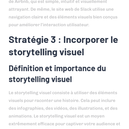
de Airbnb, qui est simple, intuitif et visuellement
attrayant. De même, le site web de Slack utilise une
navigation claire et des éléments visuels bien conçus
pour améliorer l’interaction utilisateur.
Stratégie 3 : Incorporer le
storytelling visuel
Définition et importance du
storytelling visuel
Le storytelling visuel consiste à utiliser des éléments
visuels pour raconter une histoire. Cela peut inclure
des infographies, des vidéos, des illustrations, et des
animations. Le storytelling visuel est un moyen
extrêmement efficace pour captiver votre audience et