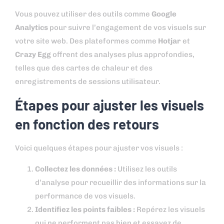
Vous pouvez utiliser des outils comme
Google
Analytics
pour suivre l’engagement de vos visuels sur
votre site web. Des plateformes comme
Hotjar
et
Crazy Egg
offrent des analyses plus approfondies,
telles que des cartes de chaleur et des
enregistrements de sessions utilisateur.
Étapes pour ajuster les visuels
en fonction des retours
Voici quelques étapes pour ajuster vos visuels :
Collectez les données :
Utilisez les outils
d’analyse pour recueillir des informations sur la
performance de vos visuels.
Identifiez les points faibles :
Repérez les visuels
qui ne performent pas bien et essayez de