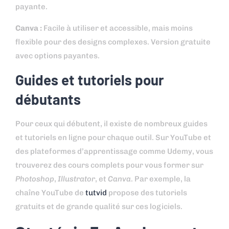
payante.
Canva :
Facile à utiliser et accessible, mais moins
flexible pour des designs complexes. Version gratuite
avec options payantes.
Guides et tutoriels pour
débutants
Pour ceux qui débutent, il existe de nombreux guides
et tutoriels en ligne pour chaque outil. Sur YouTube et
des plateformes d’apprentissage comme Udemy, vous
trouverez des cours complets pour vous former sur
Photoshop
,
Illustrator
, et
Canva
. Par exemple, la
chaîne YouTube de
tutvid
propose des tutoriels
gratuits et de grande qualité sur ces logiciels.